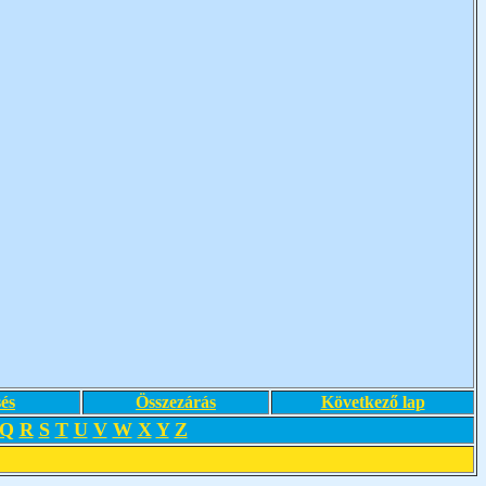
és
Összezárás
Következő lap
Q
R
S
T
U
V
W
X
Y
Z