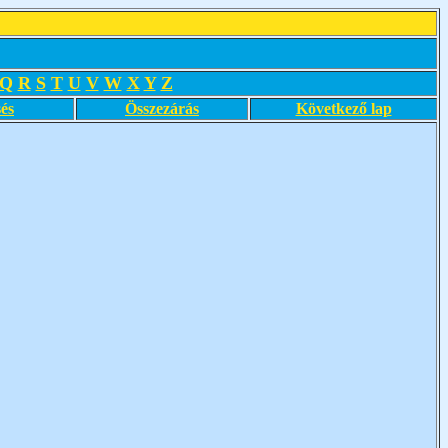
Q
R
S
T
U
V
W
X
Y
Z
és
Összezárás
Következő lap