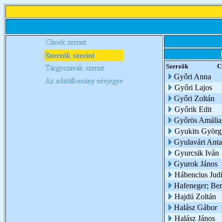
Szerzők
C
Győri Anna
Győri Lajos
Győri Zoltán
Győrik Edit
Győrös Amália 
Gyukits Györg
Gyulavári Anta
Gyurcsik Iván
Gyurok János
Hábencius Judi
Hafeneger; Be
Hajdú Zoltán
Halász Gábor
Halász János