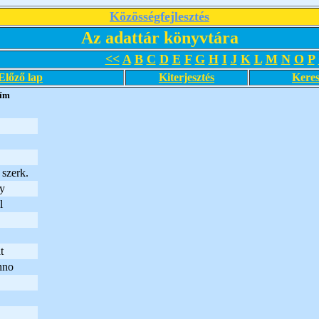
Közösségfejlesztés
Az adattár könyvtára
<<
A
B
C
D
E
F
G
H
I
J
K
L
M
N
O
P
Előző lap
Kiterjesztés
Keres
ím
szerk.
y
l
t
nno