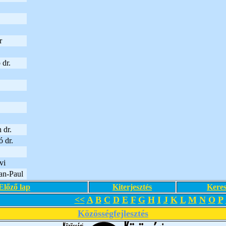
r
 dr.
.
 dr.
ó dr.
vi
an-Paul
Előző lap
Kiterjesztés
Keres
<<
A
B
C
D
E
F
G
H
I
J
K
L
M
N
O
P
Közösségfejlesztés