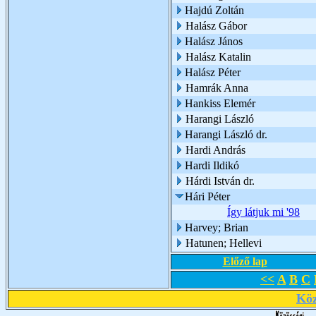
Hajdú Zoltán
Halász Gábor
Halász János
Halász Katalin
Halász Péter
Hamrák Anna
Hankiss Elemér
Harangi László
Harangi László dr.
Hardi András
Hardi Ildikó
Hárdi István dr.
Hári Péter
Így látjuk mi '98
Harvey; Brian
Hatunen; Hellevi
Előző lap
<<
A
B
C
Köz