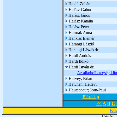
Hajdú Zoltán
Halász Gábor
Halász János
Halász Katalin
Halász Péter
Hamrák Anna
Hankiss Elemér
Harangi László
Harangi László dr.
Hardi András
Hardi Ildikó
Hárdi István dr.
Az alkoholbetegség klin
Harvey; Brian
Hatunen; Hellevi
Hautecoeur; Jean-Paul
Előző lap
<<
A
B
C
Köz