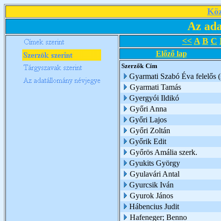
Köz
Az ada
<<
A
B
C
Előző lap
Szerzők
Cím
Gyarmati Szabó Éva felelős (
Gyarmati Tamás
Gyergyói Ildikó
Győri Anna
Győri Lajos
Győri Zoltán
Győrik Edit
Győrös Amália szerk.
Gyukits György
Gyulavári Antal
Gyurcsik Iván
Gyurok János
Hábencius Judit
Hafeneger; Benno