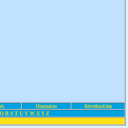
és
Összezárás
Következő lap
Q
R
S
T
U
V
W
X
Y
Z