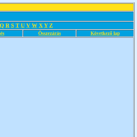
Q
R
S
T
U
V
W
X
Y
Z
és
Összezárás
Következő lap