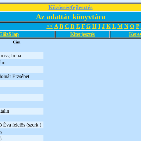
Közösségfejlesztés
Az adattár könyvtára
<<
A
B
C
D
E
F
G
H
I
J
K
L
M
N
O
P
Előző lap
Kiterjesztés
Keres
Cím
oss; Irena
dám
olnár Erzsébet
talin
y
 Éva felelős (szerk.)
s
ó