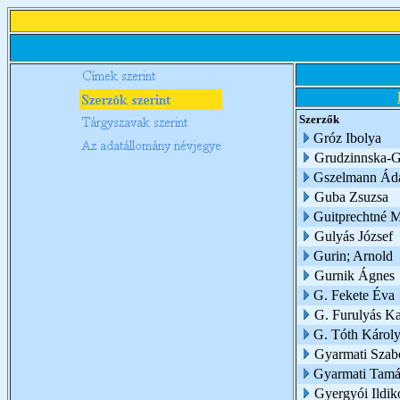
Szerzők
Gróz Ibolya
Grudzinnska-Gr
Gszelmann Á
Guba Zsuzsa
Guitprechtné M
Gulyás József
Gurin; Arnold
Gurnik Ágnes
G. Fekete Éva
G. Furulyás Ka
G. Tóth Károl
Gyarmati Szabó
Gyarmati Tamá
Gyergyói Ildik