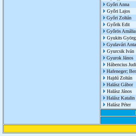
Győri Anna
Győri Lajos
Győri Zoltán
Győrik Edit
Győrös Amália 
Gyukits Györg
Gyulavári Anta
Gyurcsik Iván
Gyurok János
Hábencius Judi
Hafeneger; Be
Hajdú Zoltán
Halász Gábor
Halász János
Halász Katalin
Halász Péter