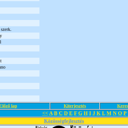
szerk.
y
l
t
nno
Előző lap
Kiterjesztés
Keres
<<
A
B
C
D
E
F
G
H
I
J
K
L
M
N
O
P
Közösségfejlesztés