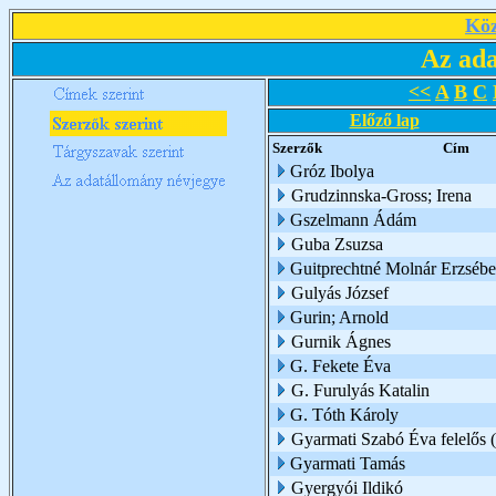
Köz
Az ada
<<
A
B
C
Előző lap
Szerzők
Cím
Gróz Ibolya
Grudzinnska-Gross; Irena
Gszelmann Ádám
Guba Zsuzsa
Guitprechtné Molnár Erzsébe
Gulyás József
Gurin; Arnold
Gurnik Ágnes
G. Fekete Éva
G. Furulyás Katalin
G. Tóth Károly
Gyarmati Szabó Éva felelős (
Gyarmati Tamás
Gyergyói Ildikó