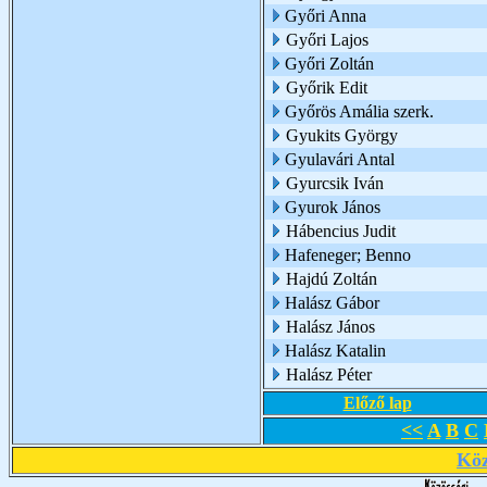
Győri Anna
Győri Lajos
Győri Zoltán
Győrik Edit
Győrös Amália szerk.
Gyukits György
Gyulavári Antal
Gyurcsik Iván
Gyurok János
Hábencius Judit
Hafeneger; Benno
Hajdú Zoltán
Halász Gábor
Halász János
Halász Katalin
Halász Péter
Előző lap
<<
A
B
C
Köz