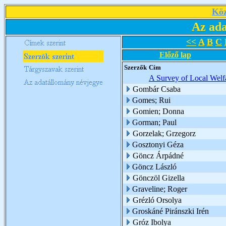
Köz
Az ada
<<
A
B
C
Előző lap
Szerzők
Cím
A Survey of Local Welf
Gombár Csaba
Gomes; Rui
Gomien; Donna
Gorman; Paul
Gorzelak; Grzegorz
Gosztonyi Géza
Göncz Árpádné
Göncz László
Gönczöl Gizella
Graveline; Roger
Grézló Orsolya
Groskáné Piránszki Irén
Gróz Ibolya