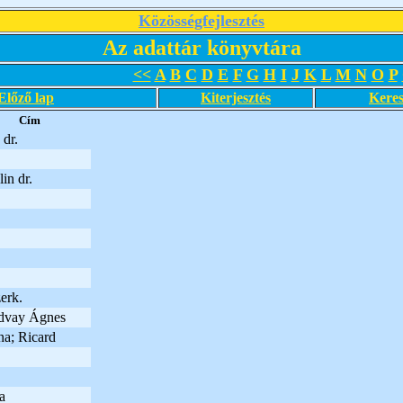
Közösségfejlesztés
Az adattár könyvtára
<<
A
B
C
D
E
F
G
H
I
J
K
L
M
N
O
P
Előző lap
Kiterjesztés
Keres
Cím
dr.
in dr.
erk.
dvay Ágnes
a; Ricard
a