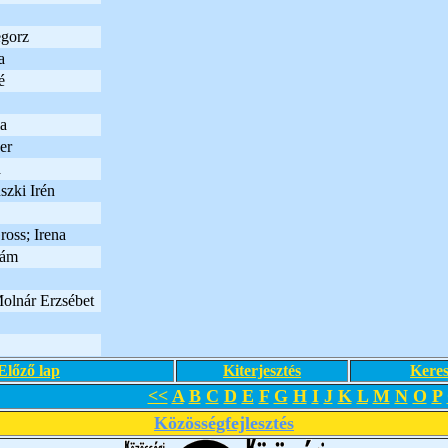
egorz
a
é
la
er
a
szki Irén
oss; Irena
dám
olnár Erzsébet
Előző lap
Kiterjesztés
Keres
<<
A
B
C
D
E
F
G
H
I
J
K
L
M
N
O
P
Közösségfejlesztés