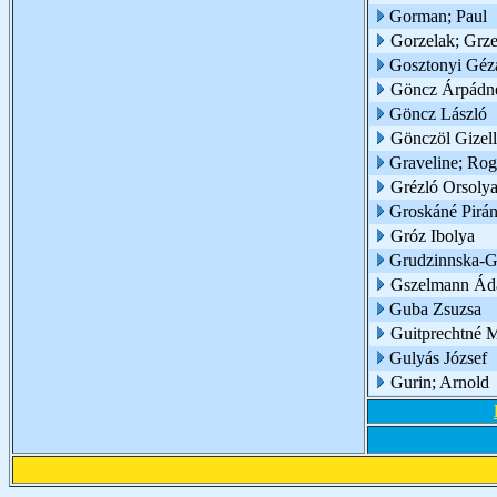
Gorman; Paul
Gorzelak; Grz
Gosztonyi Géz
Göncz Árpádn
Göncz László
Gönczöl Gizel
Graveline; Rog
Grézló Orsoly
Groskáné Pirán
Gróz Ibolya
Grudzinnska-Gr
Gszelmann Á
Guba Zsuzsa
Guitprechtné M
Gulyás József
Gurin; Arnold