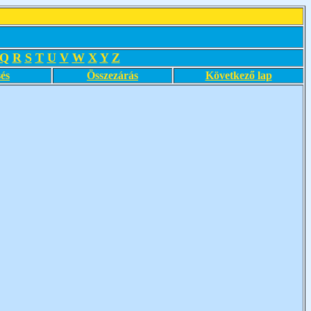
Q
R
S
T
U
V
W
X
Y
Z
és
Összezárás
Következő lap