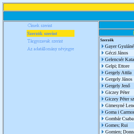
Szerzők
Gayer Gyuláné 
Géczi János
Gelencsér Katal
Gelpi; Ettore
Gergely Attila
Gergely János
Gergely Jenő
Giczey Péter
Giczey Péter sz
Gimesyné Len
Goma i Carmon
Gombár Csaba
Gomes; Rui
Gomien; Donn