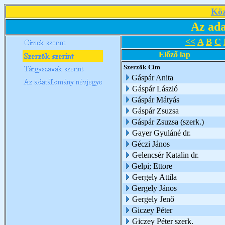
Köz
Az ada
<<
A
B
C
Előző lap
Szerzők
Cím
Gáspár Anita
Gáspár László
Gáspár Mátyás
Gáspár Zsuzsa
Gáspár Zsuzsa (szerk.)
Gayer Gyuláné dr.
Géczi János
Gelencsér Katalin dr.
Gelpi; Ettore
Gergely Attila
Gergely János
Gergely Jenő
Giczey Péter
Giczey Péter szerk.