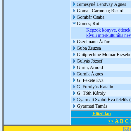
Gimesyné Lendvay Ágnes
Goma i Carmona; Ricard
Gombár Csaba
Gomes; Rui
Képzők könyve, ötletek, 
kívüli interkulturális ne
Gszelmann Ádám
Guba Zsuzsa
Guitprechtné Molnár Erzsébe
Gulyás József
Gurin; Arnold
Gurnik Ágnes
G. Fekete Éva
G. Furulyás Katalin
G. Tóth Károly
Gyarmati Szabó Éva felelős (
Gyarmati Tamás
Előző lap
<<
A
B
C
Köz