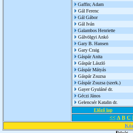
Gaffin; Adam
Gál Ferenc
Gál Gábor
Gál Iván
Galambos Henriette
Gálvölgyi Ankó
Gary B. Hansen
Gary Craig
Gáspár Anita
Gáspár László
Gáspár Mátyás
Gáspár Zsuzsa
Gáspár Zsuzsa (szerk.)
Gayer Gyuláné dr.
Géczi János
Gelencsér Katalin dr.
Előző lap
<<
A
B
C
Köz