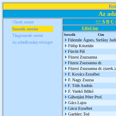
Köz
Az ada
<<
A
B
C
Előző lap
Szerzők
Cím
Fülemile Ágnes, Stefány Judi
Fülöp Krisztián
Fürcht Pál
Füzesi Zsuzsanna
Füzesi Zsuzsanna dr.
Füzesi Zsuzsanna dr. (szerk.)
F. Kovács Erzsébet
F. Nagy Zsuzsa
F. Tóth András
F. Vankó Ildikó
Gáborjáni Péter Prof.
Gács Lajos
Gácsi Erzsébet
Gaebler; Ted