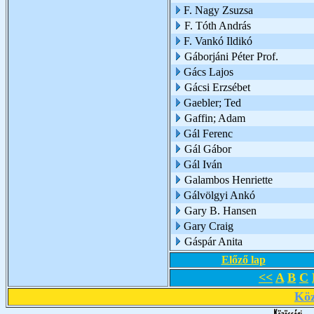
F. Nagy Zsuzsa
F. Tóth András
F. Vankó Ildikó
Gáborjáni Péter Prof.
Gács Lajos
Gácsi Erzsébet
Gaebler; Ted
Gaffin; Adam
Gál Ferenc
Gál Gábor
Gál Iván
Galambos Henriette
Gálvölgyi Ankó
Gary B. Hansen
Gary Craig
Gáspár Anita
Előző lap
<<
A
B
C
Köz