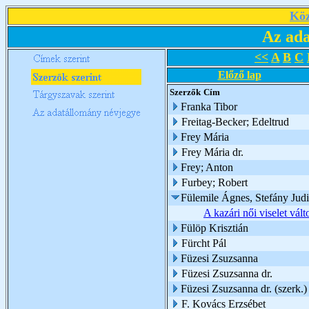
Köz
Az ada
<<
A
B
C
Előző lap
Szerzők
Cím
Franka Tibor
Freitag-Becker; Edeltrud
Frey Mária
Frey Mária dr.
Frey; Anton
Furbey; Robert
Fülemile Ágnes, Stefány Judi
A kazári női viselet vá
Fülöp Krisztián
Fürcht Pál
Füzesi Zsuzsanna
Füzesi Zsuzsanna dr.
Füzesi Zsuzsanna dr. (szerk.)
F. Kovács Erzsébet