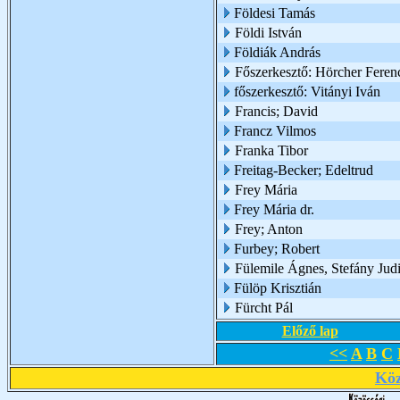
Földesi Tamás
Földi István
Földiák András
Főszerkesztő: Hörcher Feren
főszerkesztő: Vitányi Iván
Francis; David
Francz Vilmos
Franka Tibor
Freitag-Becker; Edeltrud
Frey Mária
Frey Mária dr.
Frey; Anton
Furbey; Robert
Fülemile Ágnes, Stefány Judi
Fülöp Krisztián
Fürcht Pál
Előző lap
<<
A
B
C
Köz