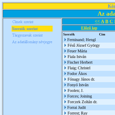
Köz
Az ada
<<
A
B
C
Előző lap
Szerzők
Cím
Ferninand; Hengl
Fésű József György
Feuer Mária
Fiala István
Fischer Herbert
Flaig; Christel
Fodor Ákos
Fónagy János dr.
Fonyó István
Foolen; J.
Forces; Joining
Forczek Zoltán dr.
Forrai Judit
Forrest; Ray