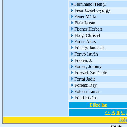
Ferninand; Hengl
Fésű József György
Feuer Mária
Fiala István
Fischer Herbert
Flaig; Christel
Fodor Ákos
Fónagy János dr.
Fonyó István
Foolen; J.
Forces; Joining
Forczek Zoltán dr.
Forrai Judit
Forrest; Ray
Földesi Tamás
Földi István
Előző lap
<<
A
B
C
Köz