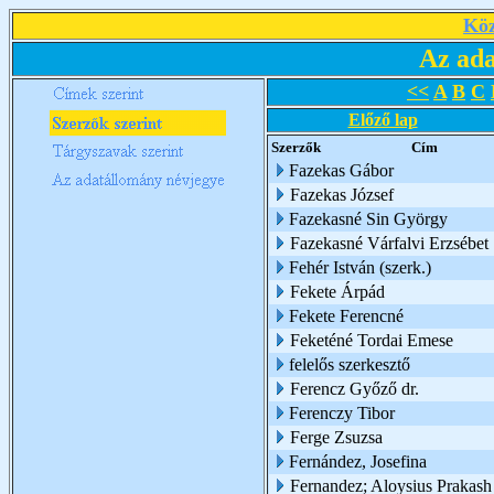
Köz
Az ada
<<
A
B
C
Előző lap
Szerzők
Cím
Fazekas Gábor
Fazekas József
Fazekasné Sin György
Fazekasné Várfalvi Erzsébet
Fehér István (szerk.)
Fekete Árpád
Fekete Ferencné
Feketéné Tordai Emese
felelős szerkesztő
Ferencz Győző dr.
Ferenczy Tibor
Ferge Zsuzsa
Fernández, Josefina
Fernandez; Aloysius Prakash