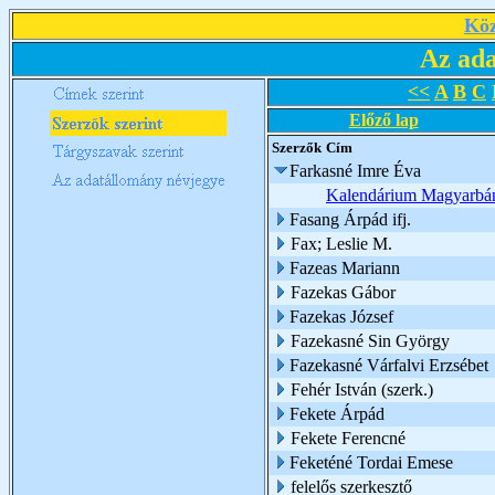
Köz
Az ada
<<
A
B
C
Előző lap
Szerzők
Cím
Farkasné Imre Éva
Kalendárium Magyarbá
Fasang Árpád ifj.
Fax; Leslie M.
Fazeas Mariann
Fazekas Gábor
Fazekas József
Fazekasné Sin György
Fazekasné Várfalvi Erzsébet
Fehér István (szerk.)
Fekete Árpád
Fekete Ferencné
Feketéné Tordai Emese
felelős szerkesztő