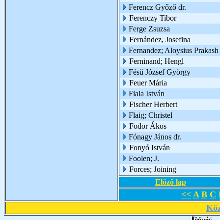
Ferencz Győző dr.
Ferenczy Tibor
Ferge Zsuzsa
Fernández, Josefina
Fernandez; Aloysius Prakash
Ferninand; Hengl
Fésű József György
Feuer Mária
Fiala István
Fischer Herbert
Flaig; Christel
Fodor Ákos
Fónagy János dr.
Fonyó István
Foolen; J.
Forces; Joining
Előző lap
<<
A
B
C
Köz