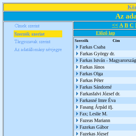
Köz
Az ada
<<
A
B
C
Előző lap
Szerzők
Cím
Farkas Csaba
Farkas György dr.
Farkas István - Magyarorszá
Farkas János
Farkas Olga
Farkas Péter
Farkas Sándorné
Farkasfalvi József dr.
Farkasné Imre Éva
Fasang Árpád ifj.
Fax; Leslie M.
Fazeas Mariann
Fazekas Gábor
Fazekas József