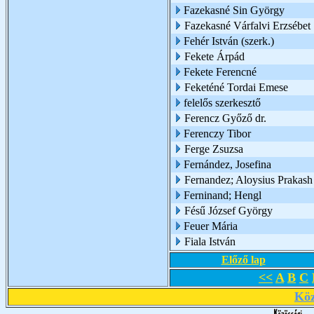
Fazekasné Sin György
Fazekasné Várfalvi Erzsébet
Fehér István (szerk.)
Fekete Árpád
Fekete Ferencné
Feketéné Tordai Emese
felelős szerkesztő
Ferencz Győző dr.
Ferenczy Tibor
Ferge Zsuzsa
Fernández, Josefina
Fernandez; Aloysius Prakash
Ferninand; Hengl
Fésű József György
Feuer Mária
Fiala István
Előző lap
<<
A
B
C
Köz