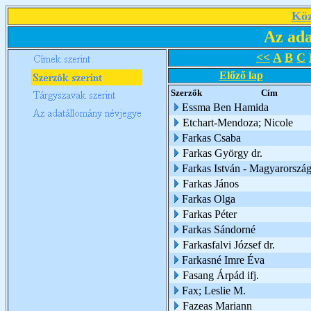
Köz
Az ada
<<
A
B
C
Előző lap
Szerzők
Cím
Essma Ben Hamida
Etchart-Mendoza; Nicole
Farkas Csaba
Farkas György dr.
Farkas István - Magyarorszá
Farkas János
Farkas Olga
Farkas Péter
Farkas Sándorné
Farkasfalvi József dr.
Farkasné Imre Éva
Fasang Árpád ifj.
Fax; Leslie M.
Fazeas Mariann