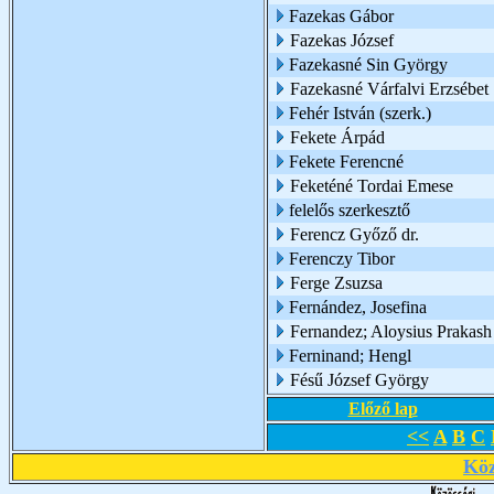
Fazekas Gábor
Fazekas József
Fazekasné Sin György
Fazekasné Várfalvi Erzsébet
Fehér István (szerk.)
Fekete Árpád
Fekete Ferencné
Feketéné Tordai Emese
felelős szerkesztő
Ferencz Győző dr.
Ferenczy Tibor
Ferge Zsuzsa
Fernández, Josefina
Fernandez; Aloysius Prakash
Ferninand; Hengl
Fésű József György
Előző lap
<<
A
B
C
Köz