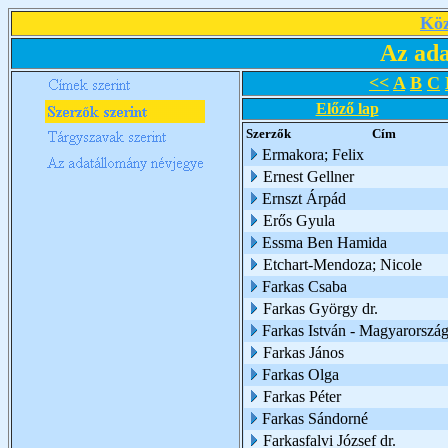
Köz
Az ada
<<
A
B
C
Előző lap
Szerzők
Cím
Ermakora; Felix
Ernest Gellner
Ernszt Árpád
Erős Gyula
Essma Ben Hamida
Etchart-Mendoza; Nicole
Farkas Csaba
Farkas György dr.
Farkas István - Magyarorszá
Farkas János
Farkas Olga
Farkas Péter
Farkas Sándorné
Farkasfalvi József dr.