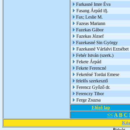
Farkasné Imre Éva
Fasang Árpád ifj.
Fax; Leslie M.
Fazeas Mariann
Fazekas Gábor
Fazekas József
Fazekasné Sin György
Fazekasné Várfalvi Erzsébet
Fehér István (szerk.)
Fekete Árpád
Fekete Ferencné
Feketéné Tordai Emese
felelős szerkesztő
Ferencz Győző dr.
Ferenczy Tibor
Ferge Zsuzsa
Előző lap
<<
A
B
C
Köz