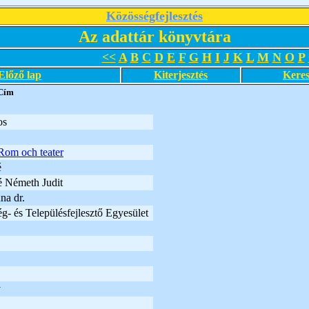
Közösségfejlesztés
Az adattár könyvtára
<<
A
B
C
D
E
F
G
H
I
J
K
L
M
N
O
P
Előző lap
Kiterjesztés
Keres
Cím
os
Rom och teater
é
é Németh Judit
na dr.
g- és Településfejlesztő Egyesület
y