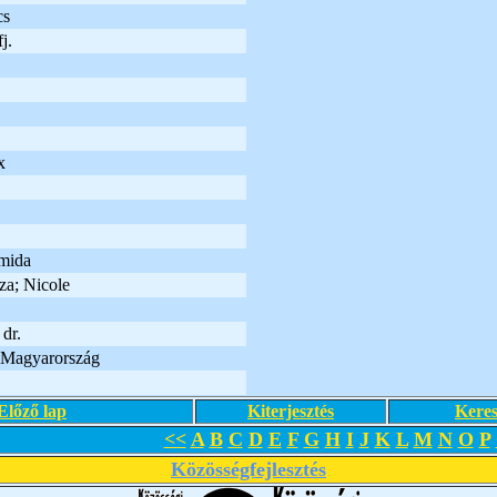
cs
j.
x
mida
za; Nicole
dr.
- Magyarország
Előző lap
Kiterjesztés
Keres
<<
A
B
C
D
E
F
G
H
I
J
K
L
M
N
O
P
Közösségfejlesztés