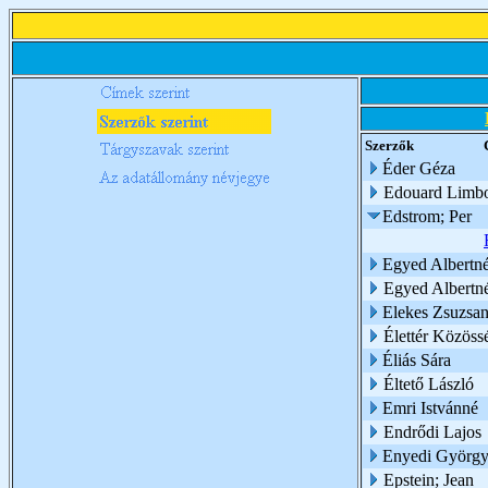
Szerzők
Éder Géza
Edouard Limb
Edstrom; Per
Egyed Albertn
Egyed Albertn
Elekes Zsuzsan
Élettér Közössé
Éliás Sára
Éltető László
Emri Istvánné
Endrődi Lajos
Enyedi Györg
Epstein; Jean