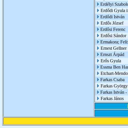
Erdélyi Szabol
Erdődi Gyula if
Erdődi István
Erdős József
Erdősi Ferenc
Erdősi Sándor
Ermakora; Feli
Ernest Gellner
Ernszt Árpád
Erős Gyula
Essma Ben Ha
Etchart-Mendo
Farkas Csaba
Farkas György 
Farkas István 
Farkas János