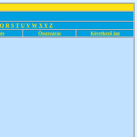
Q
R
S
T
U
V
W
X
Y
Z
és
Összezárás
Következő lap