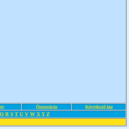
és
Összezárás
Következő lap
Q
R
S
T
U
V
W
X
Y
Z