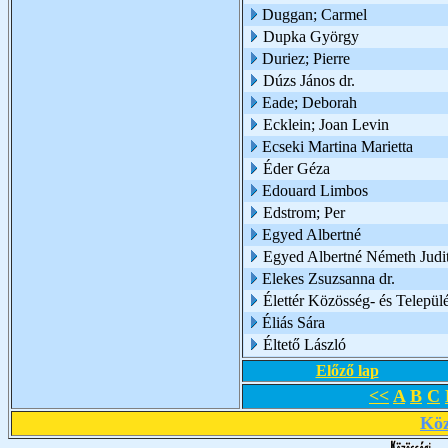
Duggan; Carmel
Dupka György
Duriez; Pierre
Dúzs János dr.
Eade; Deborah
Ecklein; Joan Levin
Ecseki Martina Marietta
Éder Géza
Edouard Limbos
Edstrom; Per
Egyed Albertné
Egyed Albertné Németh Judi
Elekes Zsuzsanna dr.
Élettér Közösség- és Települé
Éliás Sára
Éltető László
Előző lap
<<
A
B
C
Köz