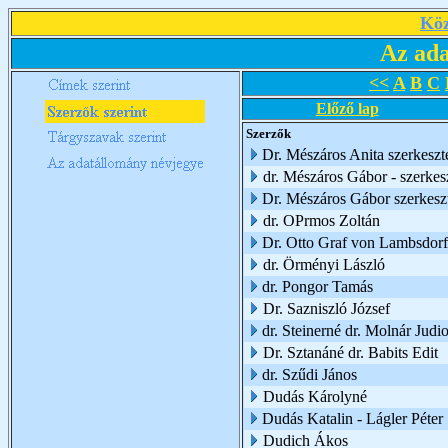
Köz
Az ada
<<
A
B
C
Előző lap
Szerzők
Dr. Mészáros Anita szerkeszte
dr. Mészáros Gábor - szerkes
Dr. Mészáros Gábor szerkesz
dr. OPrmos Zoltán
Dr. Otto Graf von Lambsdorf
dr. Örményi László
dr. Pongor Tamás
Dr. Sazniszló József
dr. Steinerné dr. Molnár Judio
Dr. Sztanáné dr. Babits Edit
dr. Szűdi János
Dudás Károlyné
Dudás Katalin - Lágler Péter
Dudich Ákos