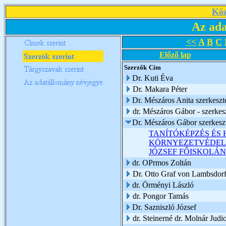
Köz
Az ada
<<
A
B
C
Előző lap
Szerzők
Cím
Dr. Kuti Éva
Dr. Makara Péter
Dr. Mészáros Anita szerkeszte
dr. Mészáros Gábor - szerkes
Dr. Mészáros Gábor szerkesz
TANÍTÓKÉPZÉS ÉS 
KÖRNYEZETVÉDELM
JÓZSEF FŐISKOLÁN
dr. OPrmos Zoltán
Dr. Otto Graf von Lambsdorf
dr. Örményi László
dr. Pongor Tamás
Dr. Sazniszló József
dr. Steinerné dr. Molnár Judio