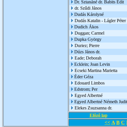
Dr. Sztanáné dr. Babits Edit
dr. Szűdi János
Dudás Károlyné
Dudás Katalin - Lágler Péter
Dudich Ákos
Duggan; Carmel
Dupka György
Duriez; Pierre
Dúzs János dr.
Eade; Deborah
Ecklein; Joan Levin
Ecseki Martina Marietta
Éder Géza
Edouard Limbos
Edstrom; Per
Egyed Albertné
Egyed Albertné Németh Judi
Elekes Zsuzsanna dr.
Előző lap
<<
A
B
C