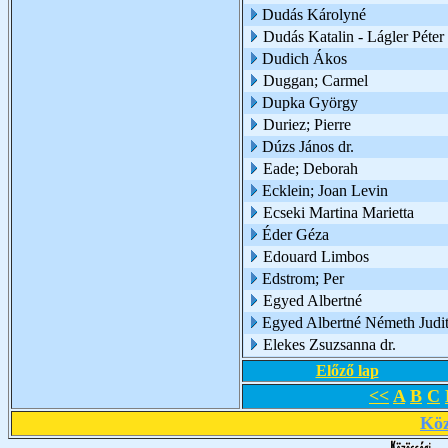
Dudás Károlyné
Dudás Katalin - Lágler Péter
Dudich Ákos
Duggan; Carmel
Dupka György
Duriez; Pierre
Dúzs János dr.
Eade; Deborah
Ecklein; Joan Levin
Ecseki Martina Marietta
Éder Géza
Edouard Limbos
Edstrom; Per
Egyed Albertné
Egyed Albertné Németh Judi
Elekes Zsuzsanna dr.
Előző lap
<<
A
B
C
Köz