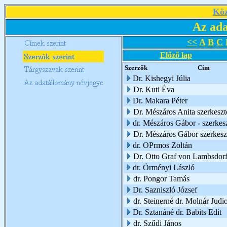
Köz
Az ada
<<
A
B
C
Előző lap
Szerzők
Cím
Dr. Kishegyi Júlia
Dr. Kuti Éva
Dr. Makara Péter
Dr. Mészáros Anita szerkeszt
dr. Mészáros Gábor - szerkes
Dr. Mészáros Gábor szerkesz
dr. OPrmos Zoltán
Dr. Otto Graf von Lambsdorf
dr. Örményi László
dr. Pongor Tamás
Dr. Sazniszló József
dr. Steinerné dr. Molnár Judio
Dr. Sztanáné dr. Babits Edit
dr. Szűdi János