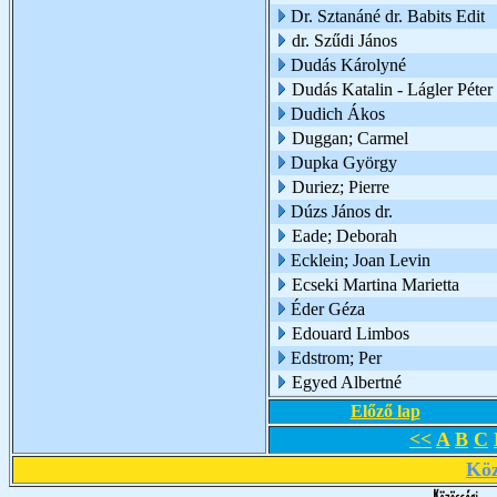
Dr. Sztanáné dr. Babits Edit
dr. Szűdi János
Dudás Károlyné
Dudás Katalin - Lágler Péter
Dudich Ákos
Duggan; Carmel
Dupka György
Duriez; Pierre
Dúzs János dr.
Eade; Deborah
Ecklein; Joan Levin
Ecseki Martina Marietta
Éder Géza
Edouard Limbos
Edstrom; Per
Egyed Albertné
Előző lap
<<
A
B
C
Köz