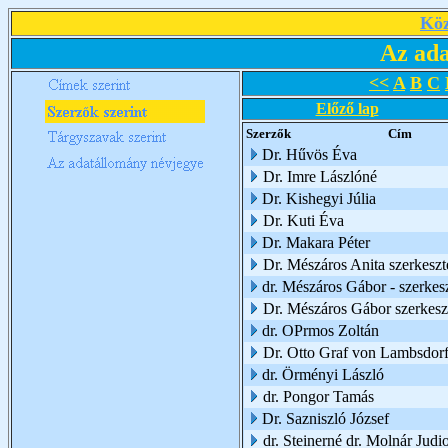
Köz
Az ada
<<
A
B
C
Előző lap
Szerzők
Cím
Dr. Hűvös Éva
Dr. Imre Lászlóné
Dr. Kishegyi Júlia
Dr. Kuti Éva
Dr. Makara Péter
Dr. Mészáros Anita szerkeszt
dr. Mészáros Gábor - szerkes
Dr. Mészáros Gábor szerkesz
dr. OPrmos Zoltán
Dr. Otto Graf von Lambsdorf
dr. Örményi László
dr. Pongor Tamás
Dr. Sazniszló József
dr. Steinerné dr. Molnár Judio