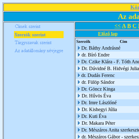
Köz
Az ada
<<
A
B
C
Előző lap
Szerzők
Cím
Dr. Báthy Andrásné
dr. Bíró Endre
Dr. Czike Klára - F. Tóth An
Dr. Dávidné B. Hidvégi Juli
dr. Dudás Ferenc
dr. Fülöp Sándor
Dr. Göncz Kinga
Dr. Hűvös Éva
Dr. Imre Lászlóné
Dr. Kishegyi Júlia
Dr. Kuti Éva
Dr. Makara Péter
Dr. Mészáros Anita szerkeszte
dr. Mészáros Gábor - szerkes