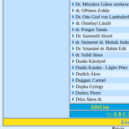
Dr. Mészáros Gábor szerkesz
dr. OPrmos Zoltán
Dr. Otto Graf von Lambsdorf
dr. Örményi László
dr. Pongor Tamás
Dr. Sazniszló József
dr. Steinerné dr. Molnár Judio
Dr. Sztanáné dr. Babits Edit
dr. Szűdi János
Dudás Károlyné
Dudás Katalin - Lágler Péter
Dudich Ákos
Duggan; Carmel
Dupka György
Duriez; Pierre
Dúzs János dr.
Előző lap
<<
A
B
C
Köz