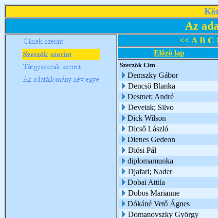
Köz
Az ada
<<
A
B
C
Előző lap
Szerzők
Cím
Demszky Gábor
Dencső Blanka
Desmet; André
Devetak; Silvo
Dick Wilson
Dicső László
Dienes Gedeon
Diósi Pál
diplomamunka
Djafari; Nader
Dobai Attila
Dobos Marianne
Dókáné Vető Ágnes
Domanovszky György