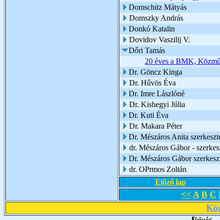
Domschitz Mátyás
Domszky András
Donkó Katalin
Dovidov Vaszilij V.
Dőri Tamás
20 éves a BMK, Közműve
Dr. Göncz Kinga
Dr. Hűvös Éva
Dr. Imre Lászlóné
Dr. Kishegyi Júlia
Dr. Kuti Éva
Dr. Makara Péter
Dr. Mészáros Anita szerkeszte
dr. Mészáros Gábor - szerkes
Dr. Mészáros Gábor szerkesz
dr. OPrmos Zoltán
Előző lap
<<
A
B
C
Köz