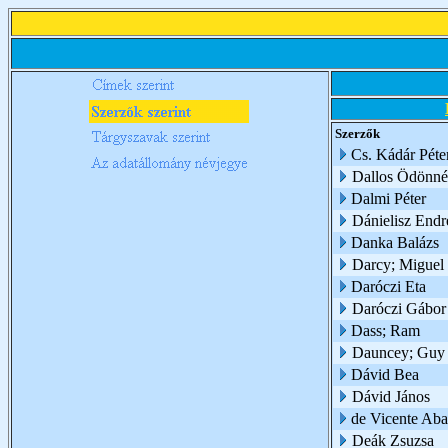
Szerzők
Cs. Kádár Péte
Dallos Ödönné 
Dalmi Péter
Dánielisz Endr
Danka Balázs
Darcy; Miguel 
Daróczi Eta
Daróczi Gábor f
Dass; Ram
Dauncey; Gu
Dávid Bea
Dávid János
de Vicente Aba
Deák Zsuzsa