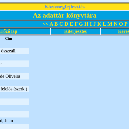
Közösségfejlesztés
Az adattár könyvtára
<<
A
B
C
D
E
F
G
H
I
J
K
L
M
N
O
P
Előző lap
Kiterjesztés
Keres
Cím
r
összeáll.
e
de Oliveira
elelős (szerk.)
y
d; Juan