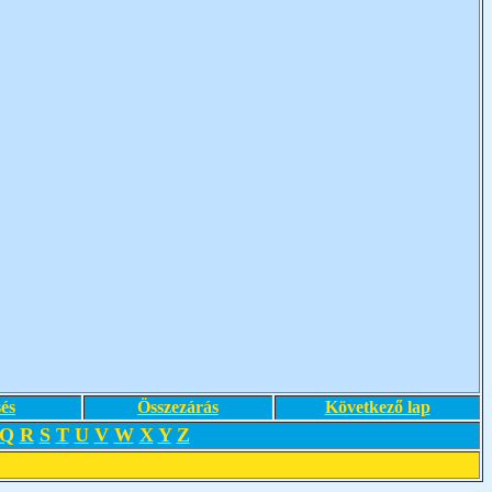
és
Összezárás
Következő lap
Q
R
S
T
U
V
W
X
Y
Z