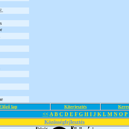
E.
s
r
a
n
ne
Előző lap
Kiterjesztés
Keres
<<
A
B
C
D
E
F
G
H
I
J
K
L
M
N
O
P
Közösségfejlesztés