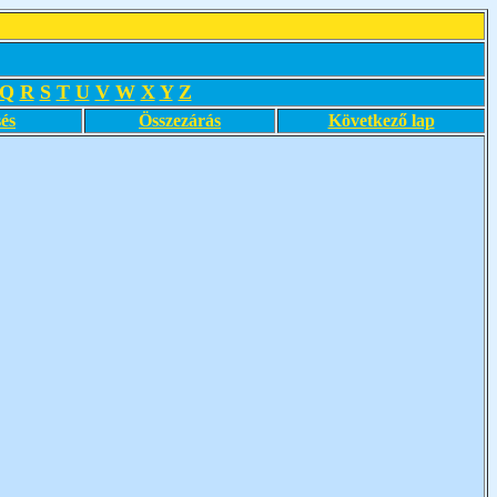
Q
R
S
T
U
V
W
X
Y
Z
és
Összezárás
Következő lap