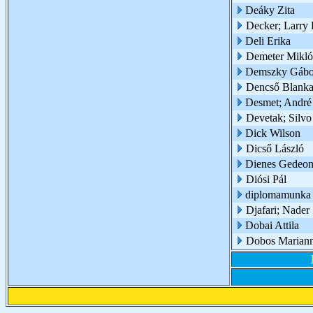
Deáky Zita
Decker; Larry 
Deli Erika
Demeter Mikló
Demszky Gábo
Dencső Blank
Desmet; André
Devetak; Silvo
Dick Wilson
Dicső László
Dienes Gedeo
Diósi Pál
diplomamunka
Djafari; Nader
Dobai Attila
Dobos Marian