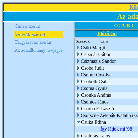
Köz
Az ada
<<
A
B
C
Előző lap
Szerzők
Cím
Csiki Margit
Csizmár Gábor
Csizmazia Sándor
Csoba Judit
Csóbor Orsolya
Csoboth Csilla
Csoma Gyula
Csonka András
Csontos János
Csorba F. László
Csörszné Zelenák Katalin (sz
Csuka Edina
Így látjuk mi '98
Csutorás Lajos