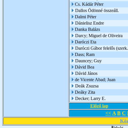
Cs. Kádár Péter
Dallos Ödönné összeáll.
Dalmi Péter
Dánielisz Endre
Danka Balázs
Darcy; Miguel de Oliveira
Daróczi Eta
Daróczi Gábor felelős (szerk.
Dass; Ram
Dauncey; Guy
Dávid Bea
Dávid János
de Vicente Abad; Juan
Deák Zsuzsa
Deáky Zita
Decker; Larry E.
Előző lap
<<
A
B
C
Köz