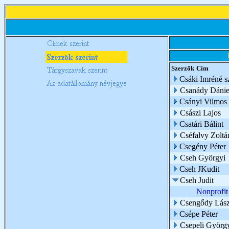
Szerzők
Cím
Csáki Imréné s
Csanády Dánie
Csányi Vilmos
Császi Lajos
Csatári Bálint
Cséfalvy Zoltá
Csegény Péter
Cseh Györgyi
Cseh JKudit
Cseh Judit
Nonprofit
Csengődy Lász
Csépe Péter
Csepeli Györg