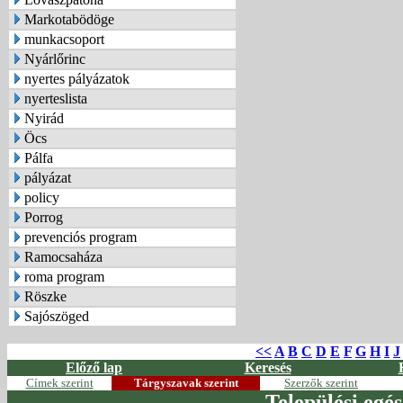
Markotabödöge
munkacsoport
Nyárlőrinc
nyertes pályázatok
nyerteslista
Nyirád
Öcs
Pálfa
pályázat
policy
Porrog
prevenciós program
Ramocsaháza
roma program
Röszke
Sajószöged
<<
A
B
C
D
E
F
G
H
I
J
Előző lap
Keresés
Címek szerint
Tárgyszavak szerint
Szerzők szerint
Települési egés