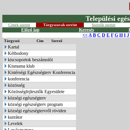
Települési egés
Címek szerint
Tárgyszavak szerint
Szerzők szerint
Előző lap
Keresés
<<
A
B
C
D
E
F
G
H
I
J
Tárgyszó
Cím
Szerző
Kartal
Kétbodony
kiscsoportok beszámolói
Kismama klub
Kistérségi Egészségterv Konferencia
konferencia
közösség
Közösségfejlesztők Egyesülete
községi egészségterv
községi egészségterv program
községi egészségtervről röviden
kurrátor
Levelek
Lovászpatona