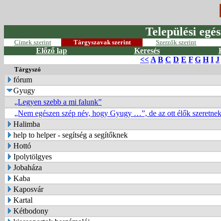
Települési egés
Címek szerint
Tárgyszavak szerint
Szerzők szerint
Előző lap
Keresés
<<
A
B
C
D
E
F
G
H
I
J
Tárgyszó
fórum
Gyugy
„Legyen szebb a mi falunk”
„Nem egészen szép név, hogy Gyugy …”, de az ott élők szeretn
Halimba
help to helper - segítség a segítőknek
Hottó
Ipolytölgyes
Jobaháza
Kaba
Kaposvár
Kartal
Kétbodony