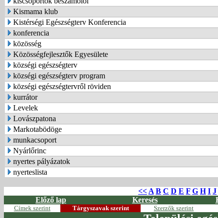
kiscsoportok beszámolói
Kismama klub
Kistérségi Egészségterv Konferencia
konferencia
közösség
Közösségfejlesztők Egyesülete
községi egészségterv
községi egészségterv program
községi egészségtervről röviden
kurrátor
Levelek
Lovászpatona
Markotabödöge
munkacsoport
Nyárlőrinc
nyertes pályázatok
nyerteslista
<<
A
B
C
D
E
F
G
H
I
J
Előző lap
Keresés
Címek szerint
Tárgyszavak szerint
Szerzők szerint