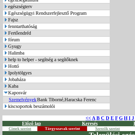
egészségterv
Egészségügyi Rendszerfejlesztő Program
Fajsz
fenntarthatóság
Fertőendréd
fórum
Gyugy
Halimba
help to helper - segítség a segítőknek
Hottó
Ipolytölgyes
Jobaháza
Kaba
Kaposvár
Szemelvények
Bank Tiborné,Haracska Ferenc
kiscsoportok beszámolói
<<
A
B
C
D
E
F
G
H
I
J
Előző lap
Keresés
Címek szerint
Tárgyszavak szerint
Szerzők szerint