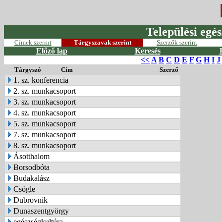
Települési egés
Címek szerint
Tárgyszavak szerint
Szerzők szerint
Előző lap
Keresés
<<
A
B
C
D
E
F
G
H
I
J
Tárgyszó
Cím
Szerző
1. sz. konferencia
2. sz. munkacsoport
3. sz. munkacsoport
4. sz. munkacsoport
5. sz. munkacsoport
7. sz. munkacsoport
8. sz. munkacsoport
Ásotthalom
Borsodbóta
Budakalász
Csögle
Dubrovnik
Dunaszentgyörgy
egészségkultúra