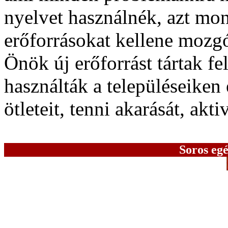
nyelvet használnék, azt m
erőforrásokat kellene moz
Önök új erőforrást tártak f
használták a településeiken
ötleteit, tenni akarását, aktiv
Soros egé