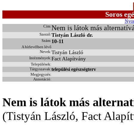
Soros egé
Nyom
Cím:
Nem is látok más alternatívát
Szerző:
Tistyán László dr.
Szám:
10-11
A hírlevélben lévő
Nevek:
Tistyán László
Intézmények:
Fact Alapítvány
Települések:
Tárgyszavak:
települési egészségterv
Megjegyzés:
Annotáció:
Nem is látok más alternatí
(Tistyán László, Fact Alapí