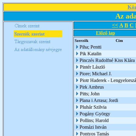
Köz
Az ada
<<
A
B
C
Előző lap
Szerzők
Cím
Piha; Pentti
Pik Katalin
Pinczés Rudolfné Kiss Klára
Pintér László
Piore; Michael J.
Piotr Haderek - Lengyelorsz
Pirk Ambrus
Pitts; John
Plana i Arrasa; Jordi
Pluhár Szilvia
Pogány György
Pollins; Harold
Pomázi István
Pontyos Tamás