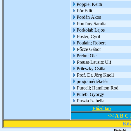
Popple; Keith
Pór Edit
Pordán Ákos
Pordány Sarolta
Porkoláb Lajos
Poster; Cyril
Poulain; Robert
Pőcze Gábor
Prehn; Ole
Preuss-Lausitz Ulf
Prileszky Csilla
Prof. Dr. Jörg Knoll
programértékelés
Purcell; Hamilton Rod
Purebl György
Puszta Izabella
Előző lap
<<
A
B
C
Köz