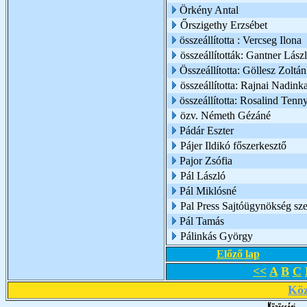
Örkény Antal
Őrszigethy Erzsébet
összeállította : Vercseg Ilona
összeállították: Gantner Lász
Összeállította: Göllesz Zoltán
összeállította: Rajnai Nadink
összeállította: Rosalind Tenn
özv. Németh Gézáné
Pádár Eszter
Pájer Ildikó főszerkesztő
Pajor Zsófia
Pál László
Pál Miklósné
Pal Press Sajtóügynökség sze
Pál Tamás
Pálinkás György
Előző lap
<<
A
B
C
Köz