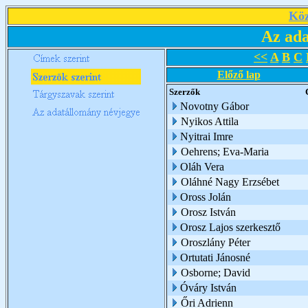
Köz
Az ada
<<
A
B
C
Előző lap
Szerzők
Novotny Gábor
Nyikos Attila
Nyitrai Imre
Oehrens; Eva-Maria
Oláh Vera
Oláhné Nagy Erzsébet
Oross Jolán
Orosz István
Orosz Lajos szerkesztő
Oroszlány Péter
Ortutati Jánosné
Osborne; David
Óváry István
Őri Adrienn