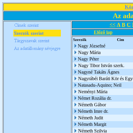
Köz
Az ada
<<
A
B
C
Előző lap
Szerzők
Cím
Nagy Józsefné
Nagy Mária
Nagy Péter
Nagy Tibor István szerk.
Nagyné Takáts Ágnes
Nagyrábéi Baráti Kör és Egy
Natasadu-Aquino; Neil
Neményi Mária
Német Rozália dr.
Németh Gábor
Németh Imre dr.
Németh Judit
Németh Margit
Németh Szilvia