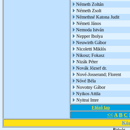
Németh Zoltán
Németh Zsolt
Némethné Katona Judit
Németi János
Nemoda István
Nepper Ibolya
Neuwirth Gábor
Nicoletti Miklós
Nikosz; Fokasz
Nizák Péter
Novák József dr.
Nové-Josserand; Florent
Nóvé Béla
Novotny Gábor
Nyikos Attila
Nyitrai Imre
Előző lap
<<
A
B
C
Köz