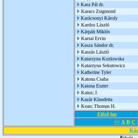
Kara Pál dr.
Karacs Zsigmond
Karácsonyi Károly
Kardos László
Kárpáti Miklós
Karsai Ervin
Kasza Sándor dr.
Kaszás László
Katarzyna Kozlowska
Katarzyna Sekutowicz
Katherine Tyler
Katona Csaba
Katona Eszter
Katus; J.
Kazár Klaudetta
Kean; Thomas H.
Előző lap
<<
A
B
C
Köz