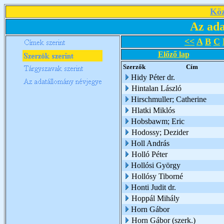
Köz
Az ada
<<
A
B
C
Előző lap
Szerzők
Cím
Hidy Péter dr.
Hintalan László
Hirschmuller; Catherine
Hlatki Miklós
Hobsbawm; Eric
Hodossy; Dezider
Holl András
Holló Péter
Hollósi György
Hollósy Tiborné
Honti Judit dr.
Hoppál Mihály
Horn Gábor
Horn Gábor (szerk.)