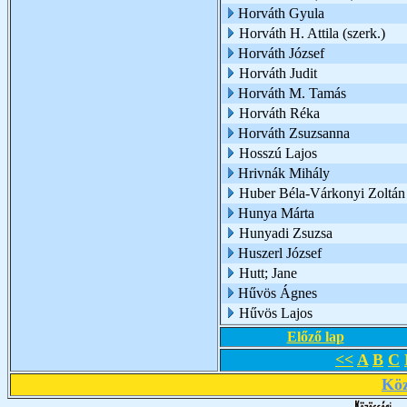
Horváth Gyula
Horváth H. Attila (szerk.)
Horváth József
Horváth Judit
Horváth M. Tamás
Horváth Réka
Horváth Zsuzsanna
Hosszú Lajos
Hrivnák Mihály
Huber Béla-Várkonyi Zoltán
Hunya Márta
Hunyadi Zsuzsa
Huszerl József
Hutt; Jane
Hűvös Ágnes
Hűvös Lajos
Előző lap
<<
A
B
C
Köz