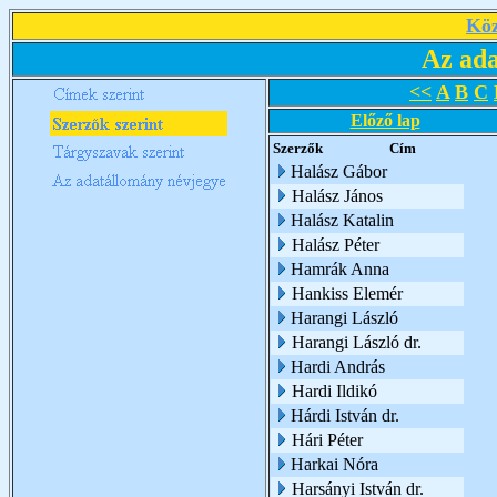
Köz
Az ada
<<
A
B
C
Előző lap
Szerzők
Cím
Halász Gábor
Halász János
Halász Katalin
Halász Péter
Hamrák Anna
Hankiss Elemér
Harangi László
Harangi László dr.
Hardi András
Hardi Ildikó
Hárdi István dr.
Hári Péter
Harkai Nóra
Harsányi István dr.