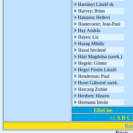
Harsányi László dr.
Harvey; Brian
Hatunen; Hellevi
Hautecoeur; Jean-Paul
Hay András
Hayes; Liz
Hazag Mihály
Hazai Istvánné
Házi Magdolna (szerk.)
Hegele; Günter
Hegyi Füstös László
Henderson; Paul
Henri Gáborné szerk.
Herczeg Zoltán
Heribert; Hinzen
Hermann István
Előző lap
<<
A
B
C
Köz