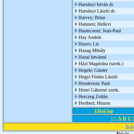
Harsányi István dr.
Harsányi László dr.
Harvey; Brian
Hatunen; Hellevi
Hautecoeur; Jean-Paul
Hay András
Hayes; Liz
Hazag Mihály
Hazai Istvánné
Házi Magdolna (szerk.)
Hegele; Günter
Hegyi Füstös László
Henderson; Paul
Henri Gáborné szerk.
Herczeg Zoltán
Heribert; Hinzen
Előző lap
<<
A
B
C
Köz