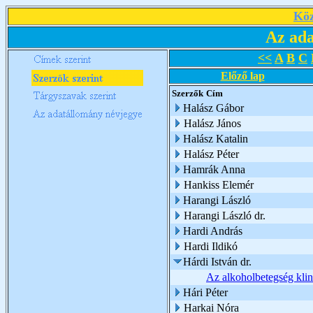
Köz
Az ada
<<
A
B
C
Előző lap
Szerzők
Cím
Halász Gábor
Halász János
Halász Katalin
Halász Péter
Hamrák Anna
Hankiss Elemér
Harangi László
Harangi László dr.
Hardi András
Hardi Ildikó
Hárdi István dr.
Az alkoholbetegség klin
Hári Péter
Harkai Nóra