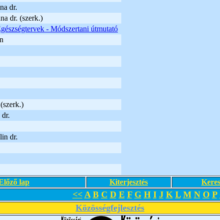
na dr.
a dr. (szerk.)
gészségtervek - Módszertani útmutató
n
(szerk.)
dr.
in dr.
Előző lap
Kiterjesztés
Keres
<<
A
B
C
D
E
F
G
H
I
J
K
L
M
N
O
P
Közösségfejlesztés