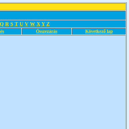
Q
R
S
T
U
V
W
X
Y
Z
és
Összezárás
Következő lap