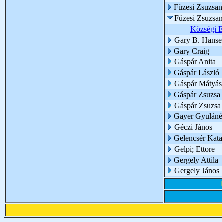
Füzesi Zsuzsan
Füzesi Zsuzsann
Községi E
Gary B. Hanse
Gary Craig
Gáspár Anita
Gáspár László
Gáspár Mátyás
Gáspár Zsuzsa
Gáspár Zsuzsa 
Gayer Gyuláné 
Géczi János
Gelencsér Katal
Gelpi; Ettore
Gergely Attila
Gergely János