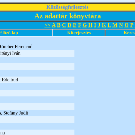
Közösségfejlesztés
Az adattár könyvtára
<<
A
B
C
D
E
F
G
H
I
J
K
L
M
N
O
P
Előző lap
Kiterjesztés
Keres
Hörcher Ferencné
itányi Iván
; Edeltrud
, Stefány Judit
n
nna