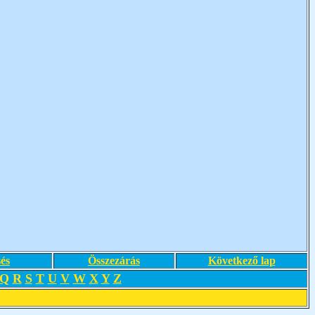
és
Összezárás
Következő lap
Q
R
S
T
U
V
W
X
Y
Z