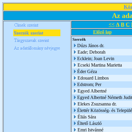
Köz
Az ada
<<
A
B
C
Előző lap
Szerzők
Dúzs János dr.
Eade; Deborah
Ecklein; Joan Levin
Ecseki Martina Marietta
Éder Géza
Edouard Limbos
Edstrom; Per
Egyed Albertné
Egyed Albertné Németh Judi
Elekes Zsuzsanna dr.
Élettér Közösség- és Települé
Éliás Sára
Éltető László
Emri Istvánné