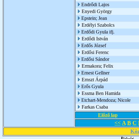
Endrődi Lajos
Enyedi György
Epstein; Jean
Erdélyi Szabolcs
Erdődi Gyula ifj.
Erdődi István
Erdős József
Erdősi Ferenc
Erdősi Sándor
Ermakora; Felix
Ernest Gellner
Ernszt Árpád
Erős Gyula
Essma Ben Hamida
Etchart-Mendoza; Nicole
Farkas Csaba
Előző lap
<<
A
B
C
Köz