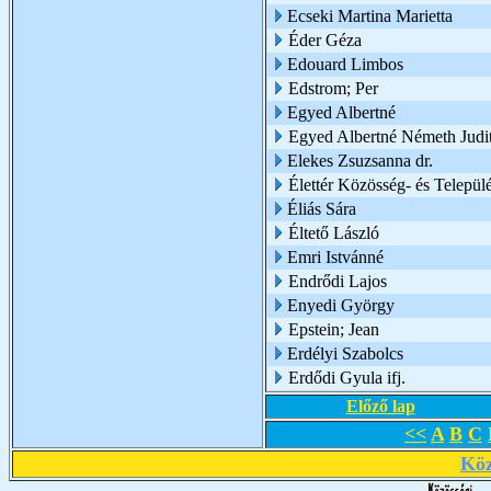
Ecseki Martina Marietta
Éder Géza
Edouard Limbos
Edstrom; Per
Egyed Albertné
Egyed Albertné Németh Judi
Elekes Zsuzsanna dr.
Élettér Közösség- és Települé
Éliás Sára
Éltető László
Emri Istvánné
Endrődi Lajos
Enyedi György
Epstein; Jean
Erdélyi Szabolcs
Erdődi Gyula ifj.
Előző lap
<<
A
B
C
Köz