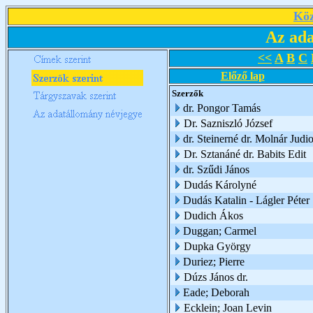
Köz
Az ada
<<
A
B
C
Előző lap
Szerzők
dr. Pongor Tamás
Dr. Sazniszló József
dr. Steinerné dr. Molnár Judio
Dr. Sztanáné dr. Babits Edit
dr. Szűdi János
Dudás Károlyné
Dudás Katalin - Lágler Péter
Dudich Ákos
Duggan; Carmel
Dupka György
Duriez; Pierre
Dúzs János dr.
Eade; Deborah
Ecklein; Joan Levin