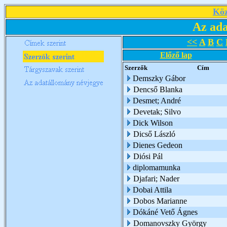
Köz
Az ada
<<
A
B
C
Előző lap
Szerzők
Cím
Demszky Gábor
Dencső Blanka
Desmet; André
Devetak; Silvo
Dick Wilson
Dicső László
Dienes Gedeon
Diósi Pál
diplomamunka
Djafari; Nader
Dobai Attila
Dobos Marianne
Dókáné Vető Ágnes
Domanovszky György