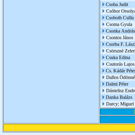
Csoba Judit
Csóbor Orsoly
Csoboth Csilla
Csoma Gyula
Csonka András
Csontos János
Csorba F. Lász
Csörszné Zelen
Csuka Edina
Csutorás Lajos
Cs. Kádár Péte
Dallos Ödönné 
Dalmi Péter
Dánielisz Endr
Danka Balázs
Darcy; Miguel 