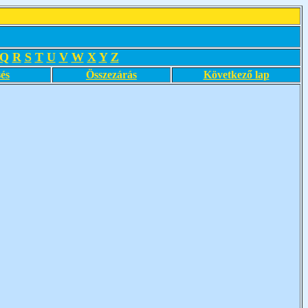
Q
R
S
T
U
V
W
X
Y
Z
és
Összezárás
Következő lap