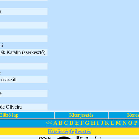
a
ló
ák Katalin (szerkesztő)
r
összeáll.
e
de Oliveira
Előző lap
Kiterjesztés
Keres
<<
A
B
C
D
E
F
G
H
I
J
K
L
M
N
O
P
Közösségfejlesztés