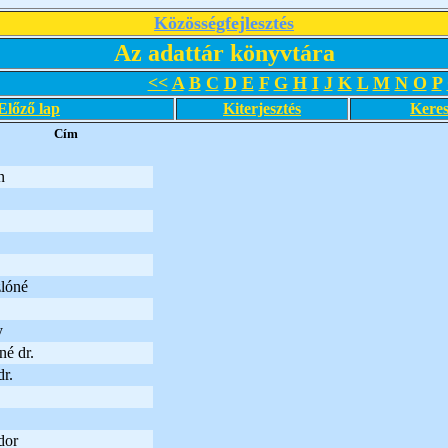
Közösségfejlesztés
Az adattár könyvtára
<<
A
B
C
D
E
F
G
H
I
J
K
L
M
N
O
P
Előző lap
Kiterjesztés
Keres
Cím
n
lóné
y
né dr.
dr.
dor