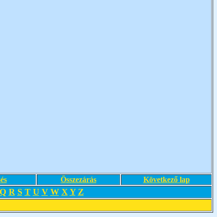
és
Összezárás
Következő lap
Q
R
S
T
U
V
W
X
Y
Z