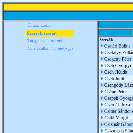
Szerzők
Csatári Bálint
Cséfalvy Zoltá
Csegény Péter
Cseh Györgyi
Cseh JKudit
Cseh Judit
Csengődy Lász
Csépe Péter
Csepeli Györg
Csernák József
Csider Sándor 
Csiki Margit
Csizmár Gábor
Csizmazia Sán